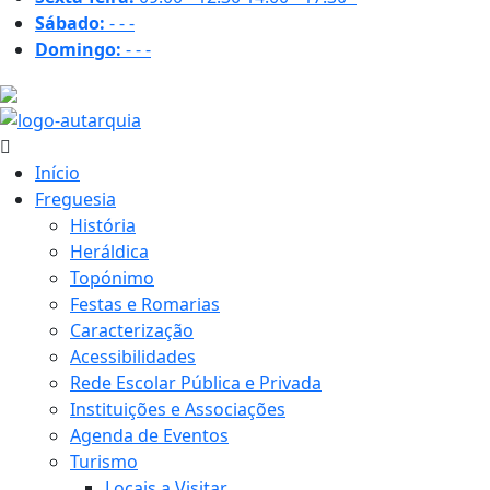
Sábado:
-
-
-
Domingo:
-
-
-
25.9 ºC
Início
Freguesia
História
Heráldica
Topónimo
Festas e Romarias
Caracterização
Acessibilidades
Rede Escolar Pública e Privada
Instituições e Associações
Agenda de Eventos
Turismo
Locais a Visitar