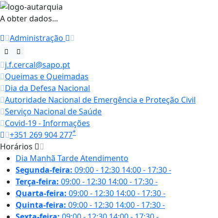
A obter dados...
Administração
j.f.cercal@sapo.pt
Queimas e Queimadas
Dia da Defesa Nacional
Autoridade Nacional de Emergência e Proteção Civil
Serviço Nacional de Saúde
Covid-19 - Informações
*
+351 269 904 277
Horários
Dia
Manhã
Tarde
Atendimento
Segunda-feira:
09:00 - 12:30
14:00 - 17:30
-
Terça-feira:
09:00 - 12:30
14:00 - 17:30
-
Quarta-feira:
09:00 - 12:30
14:00 - 17:30
-
Quinta-feira:
09:00 - 12:30
14:00 - 17:30
-
Sexta-feira:
09:00 - 12:30
14:00 - 17:30
-