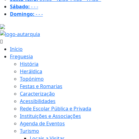
Sábado:
-
-
-
Domingo:
-
-
-
19.3 ºC
Início
Freguesia
História
Heráldica
Topónimo
Festas e Romarias
Caracterização
Acessibilidades
Rede Escolar Pública e Privada
Instituições e Associações
Agenda de Eventos
Turismo
Locais a Visitar