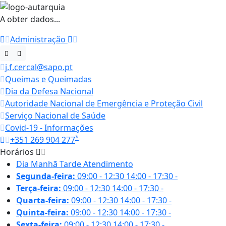
A obter dados...
Administração
j.f.cercal@sapo.pt
Queimas e Queimadas
Dia da Defesa Nacional
Autoridade Nacional de Emergência e Proteção Civil
Serviço Nacional de Saúde
Covid-19 - Informações
*
+351 269 904 277
Horários
Dia
Manhã
Tarde
Atendimento
Segunda-feira:
09:00 - 12:30
14:00 - 17:30
-
Terça-feira:
09:00 - 12:30
14:00 - 17:30
-
Quarta-feira:
09:00 - 12:30
14:00 - 17:30
-
Quinta-feira:
09:00 - 12:30
14:00 - 17:30
-
Sexta-feira:
09:00 - 12:30
14:00 - 17:30
-