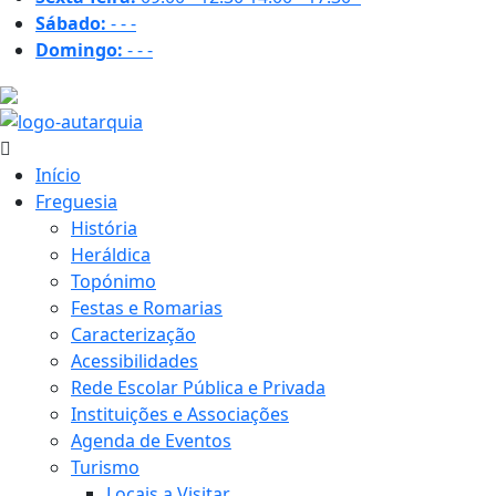
Sábado:
-
-
-
Domingo:
-
-
-
37.4 ºC
Início
Freguesia
História
Heráldica
Topónimo
Festas e Romarias
Caracterização
Acessibilidades
Rede Escolar Pública e Privada
Instituições e Associações
Agenda de Eventos
Turismo
Locais a Visitar