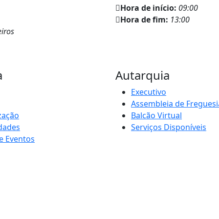
Hora de início:
09:00
Hora de fim:
13:00
iros
a
Autarquia
Executivo
Assembleia de Freguesi
zação
Balcão Virtual
idades
Serviços Disponíveis
e Eventos