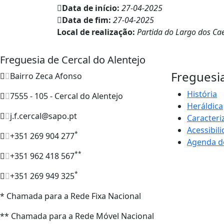
Data de início:
27-04-2025
Data de fim:
27-04-2025
Local de realização:
Partida do Largo dos Cae
Freguesia de Cercal do Alentejo
Freguesi
Bairro Zeca Afonso
História
7555 - 105 - Cercal do Alentejo
Heráldica
j.f.cercal@sapo.pt
Caracteri
Acessibil
*
+351 269 904 277
Agenda d
**
+351 962 418 567
*
+351 269 949 325
* Chamada para a Rede Fixa Nacional
** Chamada para a Rede Móvel Nacional