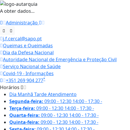
A obter dados...
Administração
j.f.cercal@sapo.pt
Queimas e Queimadas
Dia da Defesa Nacional
Autoridade Nacional de Emergência e Proteção Civil
Serviço Nacional de Saúde
Covid-19 - Informações
*
+351 269 904 277
Horários
Dia
Manhã
Tarde
Atendimento
Segunda-feira:
09:00 - 12:30
14:00 - 17:30
-
Terça-feira:
09:00 - 12:30
14:00 - 17:30
-
Quarta-feira:
09:00 - 12:30
14:00 - 17:30
-
Quinta-feira:
09:00 - 12:30
14:00 - 17:30
-
Sexta-feira:
09:00 - 12:30
14:00 - 17:30
-