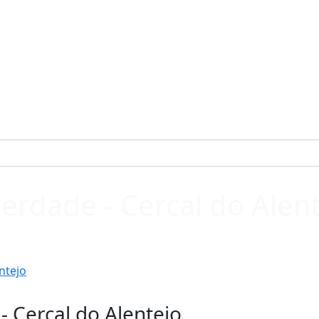
rdade - Cercal do Alen
ntejo
 Cercal do Alentejo