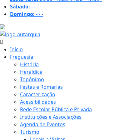
Sábado:
-
-
-
Domingo:
-
-
-
35.8 ºC
Início
Freguesia
História
Heráldica
Topónimo
Festas e Romarias
Caracterização
Acessibilidades
Rede Escolar Pública e Privada
Instituições e Associações
Agenda de Eventos
Turismo
Locais a Visitar