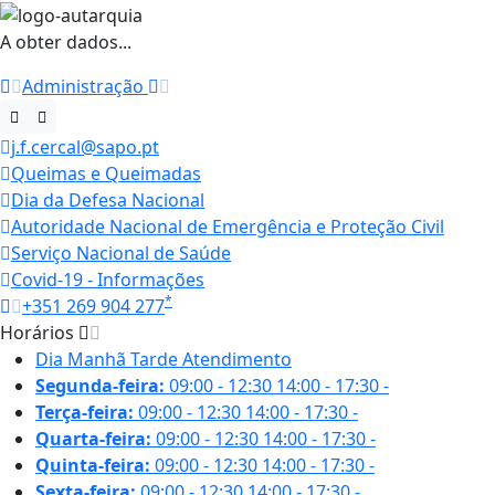
A obter dados...
Administração
j.f.cercal@sapo.pt
Queimas e Queimadas
Dia da Defesa Nacional
Autoridade Nacional de Emergência e Proteção Civil
Serviço Nacional de Saúde
Covid-19 - Informações
*
+351 269 904 277
Horários
Dia
Manhã
Tarde
Atendimento
Segunda-feira:
09:00 - 12:30
14:00 - 17:30
-
Terça-feira:
09:00 - 12:30
14:00 - 17:30
-
Quarta-feira:
09:00 - 12:30
14:00 - 17:30
-
Quinta-feira:
09:00 - 12:30
14:00 - 17:30
-
Sexta-feira:
09:00 - 12:30
14:00 - 17:30
-