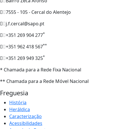
Bairro Zeca Afonso
7555 - 105 - Cercal do Alentejo
j.f.cercal@sapo.pt
*
+351 269 904 277
**
+351 962 418 567
*
+351 269 949 325
* Chamada para a Rede Fixa Nacional
** Chamada para a Rede Móvel Nacional
Freguesia
História
Heráldica
Caracterização
Acessibilidades