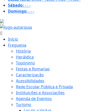
Sábado:
-
-
-
Domingo:
-
-
-
26.9 ºC
Início
Freguesia
História
Heráldica
Topónimo
Festas e Romarias
Caracterização
Acessibilidades
Rede Escolar Pública e Privada
Instituições e Associações
Agenda de Eventos
Turismo
Locais a Visitar