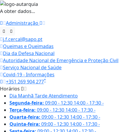
A obter dados...
Administração
j.f.cercal@sapo.pt
Queimas e Queimadas
Dia da Defesa Nacional
Autoridade Nacional de Emergência e Proteção Civil
Serviço Nacional de Saúde
Covid-19 - Informações
*
+351 269 904 277
Horários
Dia
Manhã
Tarde
Atendimento
Segunda-feira:
09:00 - 12:30
14:00 - 17:30
-
Terça-feira:
09:00 - 12:30
14:00 - 17:30
-
Quarta-feira:
09:00 - 12:30
14:00 - 17:30
-
Quinta-feira:
09:00 - 12:30
14:00 - 17:30
-
Sexta-feira:
09:00 - 12:30
14:00 - 17:30
-